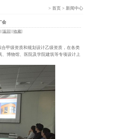
> 首页 > 新闻中心
广会
] [
返回
] [
收藏
]
综合甲级资质和规划设计乙级资质，在各类
筑、博物馆、医院及学院建筑等专项设计上