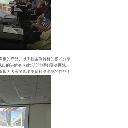
陶板的产品并以工程案例解析的模式分享
浅出的讲解令众建筑设计师们受益匪浅。
陶板为大家呈现出更多精彩绝伦的作品！