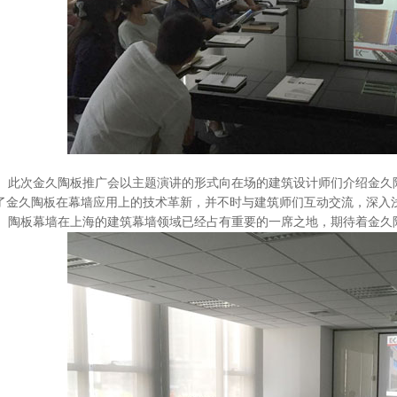
此次金久陶板推广会以主题演讲的形式向在场的建筑设计师们介绍金久
了金久陶板在幕墙应用上的技术革新，并不时与建筑师们互动交流，深入
陶板幕墙在上海的建筑幕墙领域已经占有重要的一席之地，期待着金久